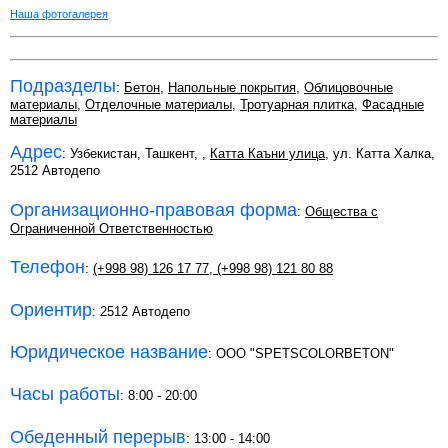
Наша фотогалерея
Подразделы
:
Бетон
,
Напольные покрытия
,
Облицовочные
материалы
,
Отделочные материалы
,
Тротуарная плитка
,
Фасадные
материалы
Адрес
: Узбекистан, Ташкент,
,
Катта Каъни улица
, ул. Катта Халка,
2512 Автодепо
Организационно-правовая форма
:
Общества с
Ограниченной Ответственностью
Телефон
:
(+998 98) 126 17 77
,
(+998 98) 121 80 88
Ориентир
: 2512 Автодепо
Юридическое название
: ООО "SPETSCOLORBETON"
Часы работы
: 8:00 - 20:00
Обеденный перерыв
: 13:00 - 14:00