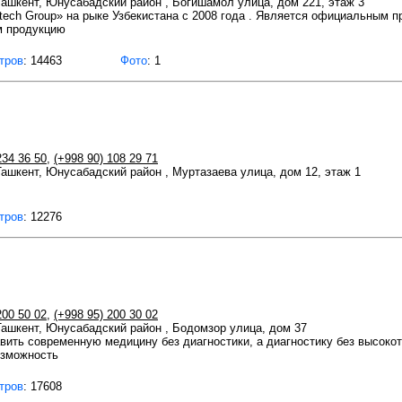
 Ташкент, Юнусабадский район , Богишамол улица, дом 221, этаж 3
ech Group» на рыке Узбекистана с 2008 года . Является официальным 
м продукцию
тров
: 14463
Фото
: 1
234 36 50
,
(+998 90) 108 29 71
 Ташкент, Юнусабадский район , Муртазаева улица, дом 12, этаж 1
тров
: 12276
200 50 02
,
(+998 95) 200 30 02
 Ташкент, Юнусабадский район , Бодомзор улица, дом 37
ить современную медицину без диагностики, а диагностику без высоко
озможность
тров
: 17608