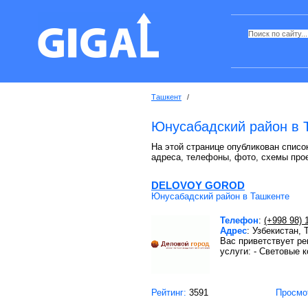
Ташкент
/
Юнусабадский район в 
На этой странице опубликован списо
адреса, телефоны, фото, схемы про
DELOVOY GOROD
Юнусабадский район в Ташкенте
Телефон
:
(+998 98) 
Адрес
: Узбекистан,
Вас приветствует р
услуги: - Световые к
Рейтинг:
3591
Просмо