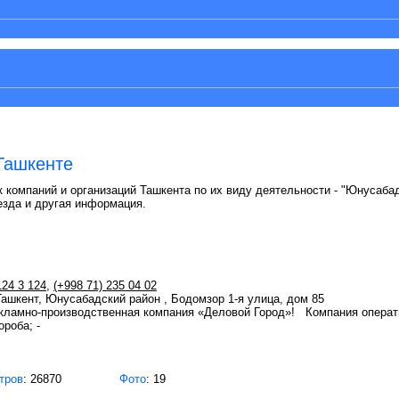
Ташкенте
к компаний и организаций Ташкента по их виду деятельности - "Юнусабад
езда и другая информация.
124 3 124
,
(+998 71) 235 04 02
 Ташкент, Юнусабадский район , Бодомзор 1-я улица, дом 85
екламно-производственная компания «Деловой Город»! Компания опера
ороба; -
тров
: 26870
Фото
: 19