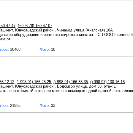
150 47 47
,
(+998 78) 150 47 07
 Ташкент, Юнусабадский район , Чинабод улица (Анапская) 10А
ицинское оборудование и реагенты широкого спектра. СП ООО Intermed In
ние от
тров
: 30408
Фото
: 10
66 12 12
,
(+998 91) 166 25 25
,
(+998 91) 166 35 35
,
(+998 97) 130 16 16
 Ташкент, Юнусабадский район , Бодомзор улица, дом 33, этаж 1
ать неповторимый интерьер можно с помощью одной важной составляющ
тров
: 21995
Фото
: 33