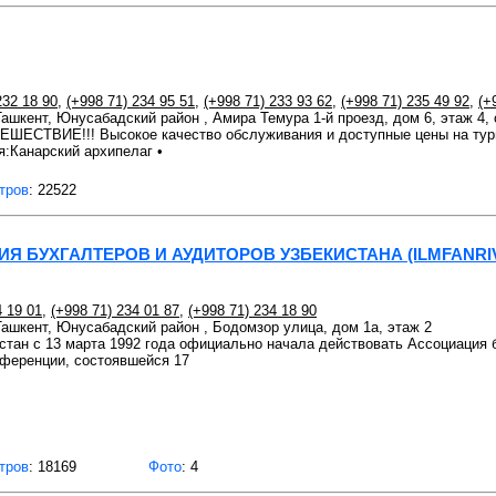
232 18 90
,
(+998 71) 234 95 51
,
(+998 71) 233 93 62
,
(+998 71) 235 49 92
,
(+
 Ташкент, Юнусабадский район , Амира Темура 1-й проезд, дом 6, этаж 4,
СТВИЕ!!! Высокое качество обслуживания и доступные цены на туры
:Канарский архипелаг •
тров
: 22522
 БУХГАЛТЕРОВ И АУДИТОРОВ УЗБЕКИСТАНА (ILMFANRI
4 19 01
,
(+998 71) 234 01 87
,
(+998 71) 234 18 90
 Ташкент, Юнусабадский район , Бодомзор улица, дом 1а, этаж 2
стан с 13 марта 1992 года официально начала действовать Ассоциация 
нференции, состоявшейся 17
тров
: 18169
Фото
: 4