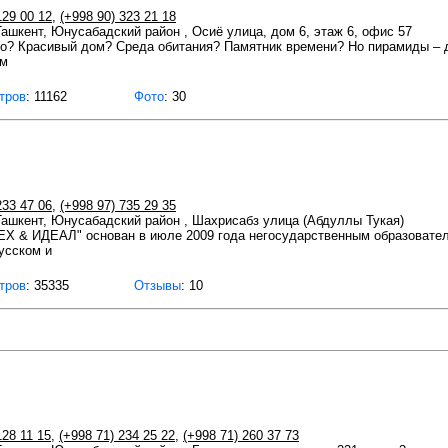
129 00 12
,
(+998 90) 323 21 18
 Ташкент, Юнусабадский район , Осиё улица, дом 6, этаж 6, офис 57
то? Красивый дом? Среда обитания? Памятник времени? Но пирамиды – д
ем
тров
: 11162
Фото
: 30
233 47 06
,
(+998 97) 735 29 35
 Ташкент, Юнусабадский район , Шахрисабз улица (Абдуллы Тукая)
ЕХ & ИДЕАЛ" основан в июле 2009 года негосударственным образователь
усском и
тров
: 35335
Отзывы
: 10
128 11 15
,
(+998 71) 234 25 22
,
(+998 71) 260 37 73