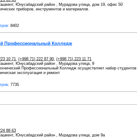
 Ташкент, Юнусабадский район , Мурадова улица, дом 19, офис 50
ических приборов, инструментов и материалов.
тров
: 8402
ий Профессиональный Колледж
223 10 71
,
(+998 71) 222 87 90
,
(+998 71) 223 11 71
 Ташкент, Юнусабадский район , Мурадова улица, 9
ехнический Профессиональный Колледж осуществляет набор студентов
ническая эксплуатация и ремонт
тров
: 7735
224 88 63
 Ташкент, Юнусабадский район , Мурадова улица, дом 9а