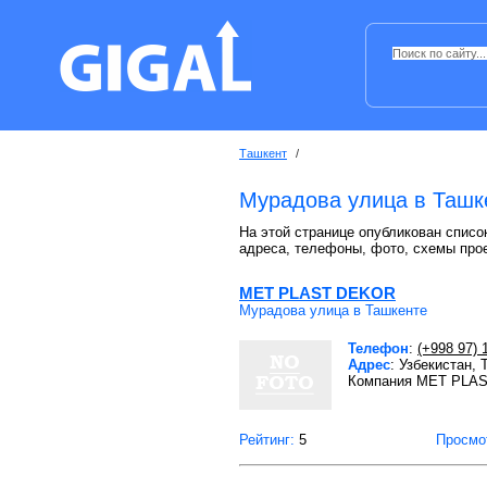
Ташкент
/
Мурадова улица в Ташк
На этой странице опубликован список
адреса, телефоны, фото, схемы про
MET PLAST DEKOR
Мурадова улица в Ташкенте
Телефон
:
(+998 97) 
Адрес
: Узбекистан,
Компания MET PLAST
Рейтинг:
5
Просмо