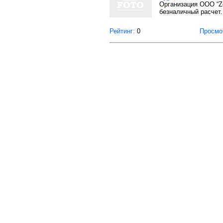
Организация OOO “Ze
безналичный расчет.
Рейтинг:
0
Просмо
О проекте
Правила пользования
© 2008-2026 ООО "GIGAL-INFO". Все права 