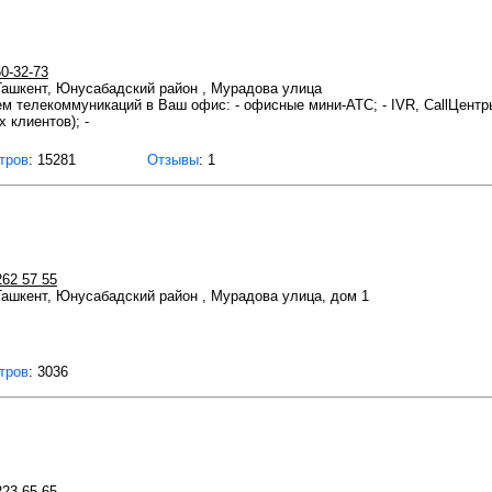
0-32-73
 Ташкент, Юнусабадский район , Мурадова улица
м телекоммуникаций в Ваш офис: - офисные мини-АТС; - IVR, CallЦентры
 клиентов); -
тров
: 15281
Отзывы
: 1
262 57 55
 Ташкент, Юнусабадский район , Мурадова улица, дом 1
тров
: 3036
223 65 65