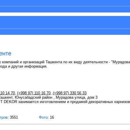
енте
 компаний и организаций Ташкента по их виду деятельности - "Мурадова
езда и другая информация.
110 14 70
,
(+998 97) 110 16 70
,
(+998 97) 330 56 33
 Ташкент, Юнусабадский район , Мурадова улица, дом 3
 DEKOR занимается изготовлением и продажей декоративных карнизов 
тров
: 3551
Фото
: 16