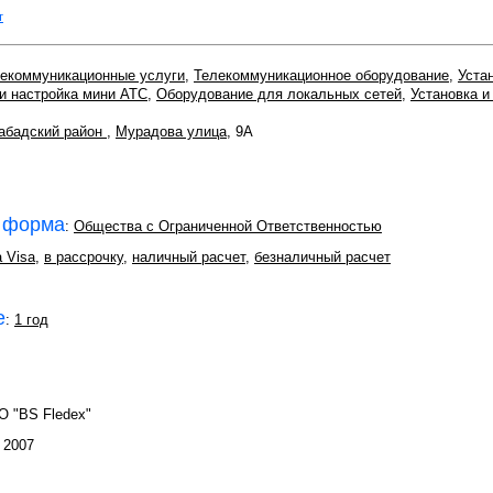
т
екоммуникационные услуги
,
Телекоммуникационное оборудование
,
Уста
 и настройка мини АТС
,
Оборудование для локальных сетей
,
Установка и
абадский район
,
Мурадова улица
, 9А
 форма
:
Общества с Ограниченной Ответственностью
 Visa
,
в рассрочку
,
наличный расчет
,
безналичный расчет
е
:
1 год
О "BS Fledex"
: 2007