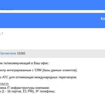
Кл
и
/
Просмотров:
15282
ем телекоммуникаций в Ваш офис:
-Центр интегрированные с CRM (базы данных клиентов);
ую АТС для оптимизации международных переговоров;
CISCO;
ржка IT инфраструктуры компании;
(1 - 16 портов, E1 PRI), IP телефоны;