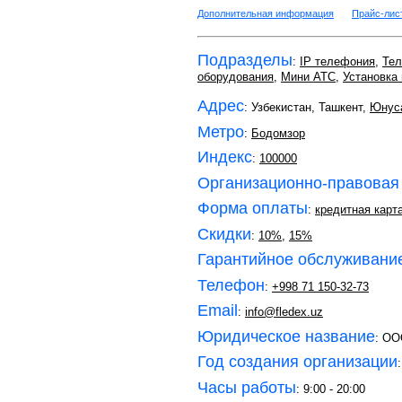
Дополнительная информация
Прайс-лис
Подразделы
:
IP телефония
,
Тел
оборудования
,
Мини АТС
,
Установка
Адрес
: Узбекистан, Ташкент,
Юнус
Метро
:
Бодомзор
Индекс
:
100000
Организационно-правовая
Форма оплаты
:
кредитная карта
Скидки
:
10%
,
15%
Гарантийное обслуживани
Телефон
:
+998 71 150-32-73
Email
:
info@fledex.uz
Юридическое название
: ОО
Год создания организации
Часы работы
: 9:00 - 20:00