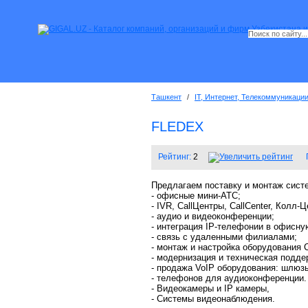
Ташкент
/
IT, Интернет, Телекоммуникаци
FLEDEX
Рейтинг:
2
Предлагаем поставку и монтаж сист
- офисные мини-АТС;
- IVR, CallЦентры, CallCenter, Колл
- аудио и видеоконференции;
- интеграция IP-телефонии в офисн
- связь с удаленными филиалами;
- монтаж и настройка оборудования 
- модернизация и техническая подде
- продажа VoIP оборудования: шлюзы 
- телефонов для аудиоконференции.
- Видеокамеры и IP камеры,
- Системы видеонаблюдения.