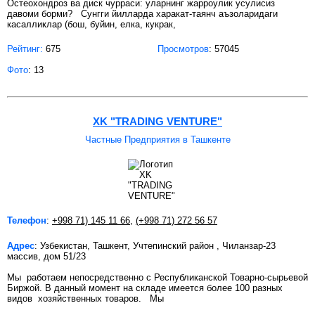
Остеохондроз ва диск чурраси: уларнинг жарроулик усулисиз
давоми борми? Сунгги йилларда харакат-таянч аъзоларидаги
касалликлар (бош, буйин, елка, кукрак,
Рейтинг:
675
Просмотров
: 57045
Фото
: 13
XK "TRADING VENTURE"
Частные Предприятия в Ташкенте
Телефон
:
+998 71) 145 11 66
,
(+998 71) 272 56 57
Адрес
: Узбекистан, Ташкент, Учтепинский район , Чиланзар-23
массив, дом 51/23
Мы работаем непосредственно с Республиканской Товарно-сырьевой
Биржой. В данный момент на складе имеется более 100 разных
видов хозяйственных товаров. Мы