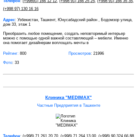
Телефон
:
(+99891) 166 12 12
,
(+998 91) 166 25 25
,
(+998 91) 166 35 35
,
(+998 97) 130 16 16
Адрес
: Узбекистан, Ташкент, Юнусабадский район , Бодомзор улица,
дом 33, этаж 1
Преобразить любое помещение, создать неповторимый интерьер
можно с помощью одной важной составляющей – мебели. Именно
она помогает дизайнерам воплощать мечты в
Рейтинг:
800
Просмотров
: 21996
Фото
: 33
Клиника "MEDIMAX"
Частные Предприятия в Ташкенте
Телефон
:
(+998) 71 261 20 70
,
(+998) 71 264 13 00
,
(+998) 90 324 66 88