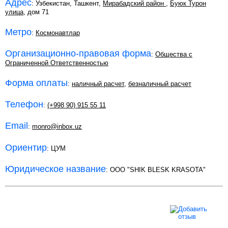
Адрес
: Узбекистан, Ташкент,
Мирабадский район
,
Буюк Турон
улица
, дом 71
Метро
:
Космонавтлар
Организационно-правовая форма
:
Общества с
Ограниченной Ответственностью
Форма оплаты
:
наличный расчет
,
безналичный расчет
Телефон
:
(+998 90) 915 55 11
Email
:
monro@inbox.uz
Ориентир
: ЦУМ
Юридическое название
: ООО "SHIK BLESK KRASOTA"