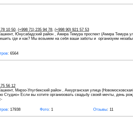
178 10 50
,
(+998 71) 235 94 78
,
(+998 90) 921 57 53
 Ташкент, Юнусабадский район , Амира Темура проспект (Амира Темура ул
решить где и как? Мы возьмем на себя ваши заботы и организуем незаб
тров
: 6564
175 56 12
 Ташкент, Мирзо-Улугбекский район , Аккурганская улица (Новомосковская
но Студио» Если вы хотите организовать свадьбу своей мечты, день ро
с-
тров
: 17938
Фото
: 1
Отзывы
: 11