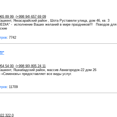
965 89 99
,
(+998 94) 657 69 09
Ташкент, Яккасарайский район , Шота Руставели улица, дом 46, кв. 3
IA" - исполнение Ваших желаний в мире праздников!!! Поводов для о
тские
тров
: 7742
I"
954 54 00
,
(+998 90) 805 24 11
 Ташкент, Яшнабадский район, массив Авиагородок-22 дом 26
о «Семеновъ» предоставляет все виды услуг.
тров
: 11709
322 322 0