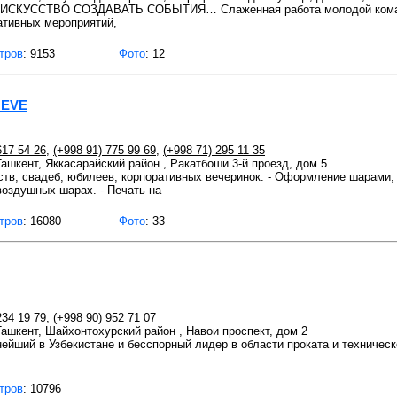
 ИСКУССТВО СОЗДАВАТЬ СОБЫТИЯ… Слаженная работа молодой кома
ативных мероприятий,
тров
: 9153
Фото
: 12
 EVE
617 54 26
,
(+998 91) 775 99 69
,
(+998 71) 295 11 35
 Ташкент, Яккасарайский район , Ракатбоши 3-й проезд, дом 5
ств, свадеб, юбилеев, корпоративных вечеринок. - Оформление шарами,
воздушных шарах. - Печать на
тров
: 16080
Фото
: 33
234 19 79
,
(+998 90) 952 71 07
 Ташкент, Шайхонтохурский район , Навои проспект, дом 2
нейший в Узбекистане и бесспорный лидер в области проката и техническ
тров
: 10796