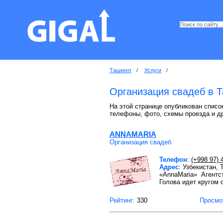
Ташкент
/
Услуги
/
Организация свадеб в 
На этой странице опубликован список
телефоны, фото, схемы проезда и д
ANNAMARIA
Организация свадеб
Телефон
:
(+998 97) 
Адрес
: Узбекистан,
«AnnaMaria» Агентст
Голова идет кругом 
Рейтинг:
330
Просмо