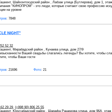
 Ташкент, Шайхонтохурский район , Лабзак улица (Бутлерова), дом 1, этаж
мпания "КИНОПРОМ" - это люди, которые считают свою профессию иску
ции на уровне
тров
: 7848
CLE NIGHT"
252 52 32
 Ташкент, Мирабадский район , Кунаева улица, дом 27/9
б изысканности Вашей свадьбы слагались легенды? Вы хотите, чтобы сл
отите, чтобы Ваши гости
тров
: 21696
Фото
: 21
162 29 29
,
(+998 90) 806 25 55
 Ташкент, Юнусабадский район , Шарафа Рашидова улица, дом 96А, этаж