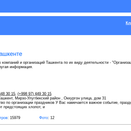
Кл
Ташкенте
 компаний и организаций Ташкента по их виду деятельности - "Организац
ругая информация.
448 30 15
,
(+998 97) 449 30 15
 Ташкент, Мирзо-Улугбекский район , Оккургон улица, дом 31
во по организации праздников У Вас намечается важное событие, празд
от предстоящих хлопот, и
тров
: 15979
Фото
: 12