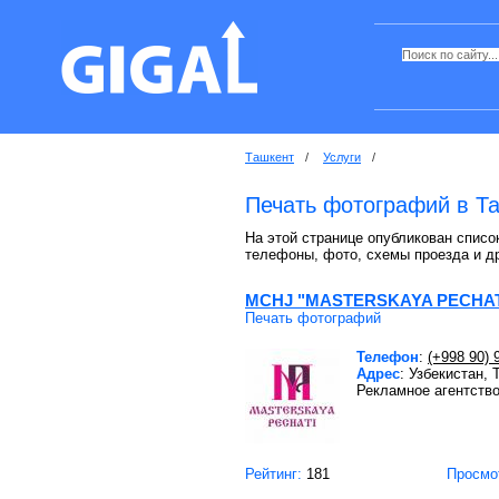
Ташкент
/
Услуги
/
Печать фотографий в Т
На этой странице опубликован список
телефоны, фото, схемы проезда и д
MCHJ "MASTERSKAYA PECHAT
Печать фотографий
Телефон
:
(+998 90) 
Адрес
: Узбекистан,
Рекламное агентств
Рейтинг:
181
Просмо