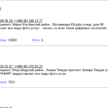
O
268 06 29
,
(+998 95) 199 13 77
 Ташкент, Мирзо-Улугбекский район , Мухаммада Юсуфа улица, дом 68
яет все виды фото услуг: - печать со всех типов цифровых носителей,
тров
: 15593
Фото
: 6
232 02 07
,
(+998 90) 370 92 23
 Ташкент, Юнусабадский район , Амира Темура проспект (Амира Темура ул
АФИЯ" предоставляет все виды фото услуг.
тров
: 7621