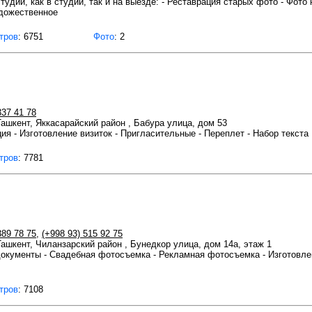
удии, как в студии, так и на выезде: - Реставрация старых фото - Фото 
удожественное
тров
: 6751
Фото
: 2
337 41 78
 Ташкент, Яккасарайский район , Бабура улица, дом 53
ция - Изготовление визиток - Пригласительные - Переплет - Набор текст
тров
: 7781
389 78 75
,
(+998 93) 515 92 75
 Ташкент, Чиланзарский район , Бунедкор улица, дом 14а, этаж 1
окументы - Свадебная фотосъемка - Рекламная фотосъемка - Изготовлени
тров
: 7108