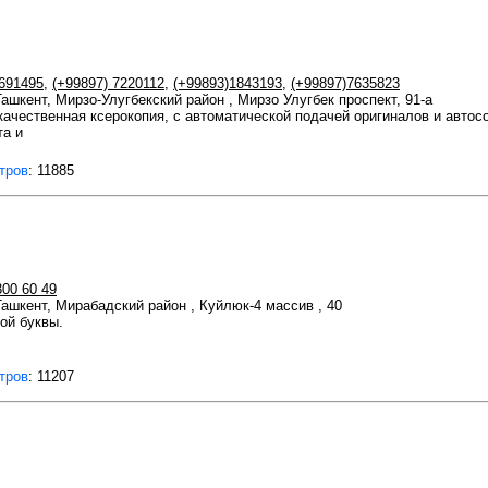
2691495
,
(+99897) 7220112
,
(+99893)1843193
,
(+99897)7635823
Ташкент, Мирзо-Улугбекский район , Мирзо Улугбек проспект, 91-а
качественная ксерокопия, с автоматической подачей оригиналов и автос
та и
тров
: 11885
300 60 49
 Ташкент, Мирабадский район , Куйлюк-4 массив , 40
ой буквы.
тров
: 11207