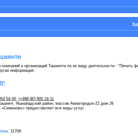
Кл
ашкенте
 компаний и организаций Ташкента по их виду деятельности - "Печать ф
ругая информация.
I"
954 54 00
,
(+998 90) 805 24 11
 Ташкент, Яшнабадский район, массив Авиагородок-22 дом 26
о «Семеновъ» предоставляет все виды услуг.
тров
: 11709