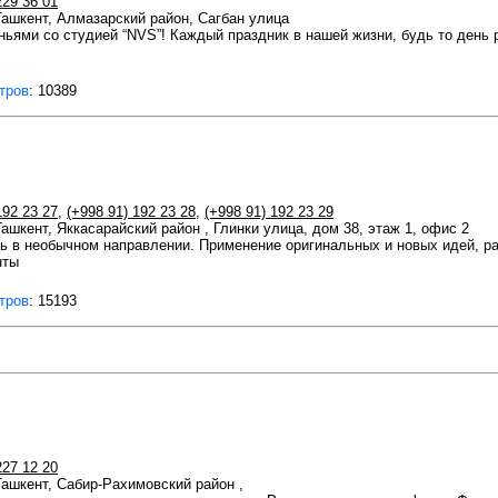
229 36 01
 Ташкент, Алмазарский район, Сагбан улица
ьями со студией “NVS”! Каждый праздник в нашей жизни, будь то день 
тров
: 10389
192 23 27
,
(+998 91) 192 23 28
,
(+998 91) 192 23 29
Ташкент, Яккасарайский район , Глинки улица, дом 38, этаж 1, офис 2
 в необычном направлении. Применение оригинальных и новых идей, ра
нты
тров
: 15193
227 12 20
 Ташкент, Сабир-Рахимовский район ,