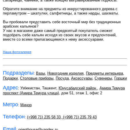
сахарницы, чайники, а также изящно выгравированные подносы.
Обратите внимание на предметы из инкрустированного дерева с
перламутром – шкатулки, салфетницы, а также нарды, шахматы.
Вы пробовали представить себе восточный мир без традиционных
арабских кальянов?
У нас в магазине даже самый предвзятый покупатель сможет
подобрать себе кальян исходя из своих вкусов и предпочтений,
вместе со всеми прилагающимися к нему аксессуарами.
Наша фотогалерея
Подразделы
:
Вазы
,
Новогодние изделия
,
Предметы интерьера
,
Подарки
,
Столовые приборы
,
Посуда
,
Аксессуары
,
Сувениры
,
Горшки
Адрес
: Узбекистан, Ташкент,
Юнусабадский район
,
Амира Темура
проспект (Амира Темура улица)
, дом 51, этаж 1, офис 2
Метро
:
Минор
Телефон
:
(+998 71) 235 58 33
,
(+998 71) 235 79 43
Email
:
orienthouse@yandex.ru