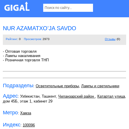
NUR AZAMATXO'JA SAVDO
Рейтинг:
0
Просмотров:
2973
Отзывы
(0)
- Оптовая торговля
- Лампы накаливания
- Розничная торговля ТНП
Подразделы
:
Осветительные приборы
,
Лампы и светильники
Адрес
: Узбекистан, Ташкент,
Чиланзарский район
,
Катартал улица
,
дом 45Б, этаж 1, кабинет 29
Метро
:
Хамза
Индекс
:
100096