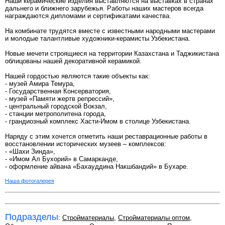
Наши керамические изделия выставляются на выставках в странах
дальнего и ближнего зарубежья. Работы наших мастеров всегда
награждаются дипломами и сертификатами качества.
На комбинате трудятся вместе с известными народными мастерами
и молодые талантливые художники-керамисты Узбекистана.
Новые мечети строящиеся на территории Казахстана и Таджикистана
облицованы нашей декоративной керамикой.
Нашей гордостью являются такие объекты как:
- музей Амира Темура,
- Государственная Консерватория,
- музей «Памяти жертв репрессий»,
- центральный городской Вокзал,
- станции метрополитена города,
- грандиозный комплекс Хасти-Имом в столице Узбекистана.
Наряду с этим хочется отметить наши реставрационные работы в
восстановлении исторических музеев – комплексов:
- «Шахи Зинда»,
- «Имом Ал Бухорий» в Самарканде,
- оформление айвана «Бахауддина Накшбандий» в Бухаре.
Наша фотогалерея
Подразделы
:
Стройматериалы
,
Стройматериалы оптом
,