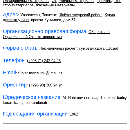
Облицовочные материалы
,
Отделочные материалы
,
Производство
стройматериалов
,
Фасадные материалы
Адрес
: Узбекистан, Ташкент,
Шайхонтохурский район
,
Кукча
дарвоза улица
, проезд Кунчилик, дом 37
Организационно-правовая форма
:
Общества с
Ограниченной Ответственностью
Форма оплаты
:
безналичный расчет
,
сумовая карта UzCard
Телефон
:
(+998 71) 242 94 23
Email
: furkat.mansurov@ mail.ru
Ориентир
: (+998 98) 300 94 94
Юридическое название
: M. Rahimov nomidagi Toshkent badiiy
keramika tajribe kombinati
Год создания организации
: 1962