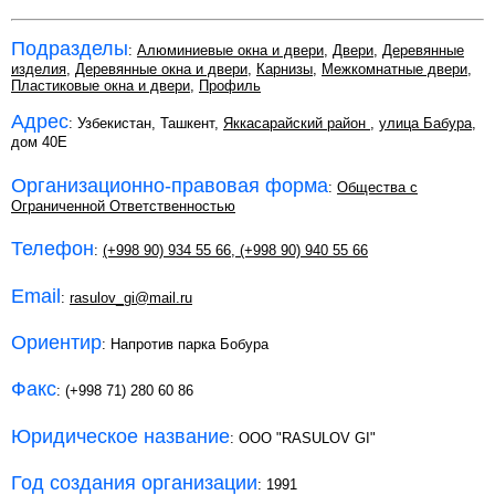
Подразделы
:
Алюминиевые окна и двери
,
Двери
,
Деревянные
изделия
,
Деревянные окна и двери
,
Карнизы
,
Межкомнатные двери
,
Пластиковые окна и двери
,
Профиль
Адрес
: Узбекистан, Ташкент,
Яккасарайский район
,
улица Бабура
,
дом 40Е
Организационно-правовая форма
:
Общества с
Ограниченной Ответственностью
Телефон
:
(+998 90) 934 55 66
,
(+998 90) 940 55 66
Email
:
rasulov_gi@mail.ru
Ориентир
: Напротив парка Бобура
Факс
: (+998 71) 280 60 86
Юридическое название
: OOO "RASULOV GI"
Год создания организации
: 1991