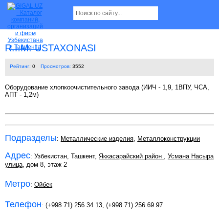
R.I.M. USTAXONASI
Рейтинг:
0
Просмотров:
3552
Оборудование хлопкоочистительного завода (ИИЧ - 1,9, 1ВПУ, ЧСА,
АПТ - 1,2м)
Подразделы
:
Металлические изделия
,
Металлоконструкции
Адрес
: Узбекистан, Ташкент,
Яккасарайский район
,
Усмана Насыра
улица
, дом 8, этаж 2
Метро
:
Ойбек
Телефон
:
(+998 71) 256 34 13
,
(+998 71) 256 69 97