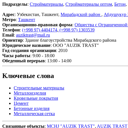
Подразделы
:
Стройматериалы
,
Стройматериалы оптом
,
Бетон
,
Адрес
: Узбекистан, Ташкент,
Мирабадский район
,
Абдушукур 
Метро
:
Ташкент
Организационно-правовая форма
:
Общества с Ограниченной
Телефон
:
(+998 97) 4404174
,
(+998 97) 1303539
Email
:
auziktrast@mail.ru
Ориентир
: Здание благоустройства Мирабадского района
Юридическое название
: ООО "AUZIK TRAST"
Год создания организации
: 2010
Часы работы
: 9:00 - 18:00
Обеденный перерыв
: 13:00 - 14:00
Ключевые слова
Строительные материалы
Металлоизделия
Кровельные покрытия
Цемент
Бетонные изделия
Металлическая сетка
Связанные объекты
:
MCHJ "AUZIK TRAST"
,
AUZIK TRAST