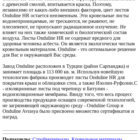
с древесной смолой, впитывается краска. Поэтому,
независимо от каких-либо внешних факторов, цвет листов
Onduline HR остается неизменным. Эти кровельные листы
водонепроницаемые, не трескаются, не ржавеют, не
плесневеют, не пропускают радиационное излучение. Не
влияет на них также химический и биологический состав
воздуха. Листы Onduline HR не содержат вредного для
здоровья человека асбеста. Он является экологически чистым
кровельным материалом. Onduline - это оптимальное решение
для Вас и окружающей Вас среды.
Завод Onduline расположен в Турции (район Сарпанджа) и
занимает площадь в 113 000 кв. м. Используя новейшую
технологию фабрика производит листы Onduline HR для
покрытия крыш и облицовки стен, а также Изолин-Руфолин.С
- изоляционные листы под черепицу и Битулин -
водоизоляционные мембраны. Ввиду того, что весь процесс
производства продукции оснащен современной технологией,
не загрязняющей окружающую среду - Onduline Group и
Onduline Avrasya было присвоено множество сертификатов и
наград.
Подразделы
:
Стройматериалы
,
Кровельные материалы
,