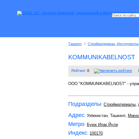
Ташкент
/
Стройматериалы, Инструменты
KOMMUNIKABELNOST
Рейтинг:
0
ООО "KOMMUNIKABELNOST" - управл
Подразделы
:
Стройматериалы
,
Адрес
: Узбекистан, Ташкент,
Мирзо
Метро
:
Буюк Ипак Йули
Индекс
:
100170