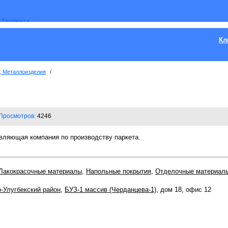
Кл
, Металлоизделия
/
Просмотров:
4246
яющая компания по производству паркета.
Лакокрасочные материалы
,
Напольные покрытия
,
Отделочные материал
-Улугбекский район
,
БУЗ-1 массив (Черданцева-1)
, дом 18, офис 12