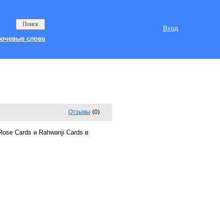
Вход
ючевые слова
Отзывы
(0)
se Cards и Rahwanji Cards в