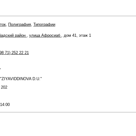
ток
,
Полиграфия
,
Типографии
бадский район
,
улица Афросиаб
, дом 41, этаж 1
98 71) 252 22 21
"
 "ZIYAVIDDINOVA D.U."
: 202
 14:00