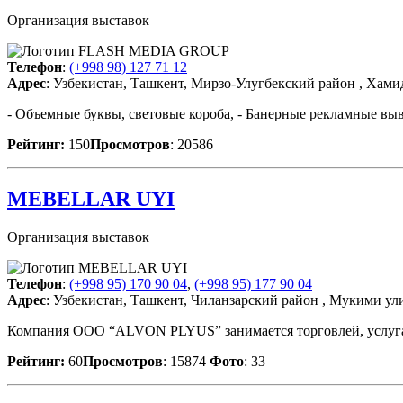
Организация выставок
Телефон
:
(+998 98) 127 71 12
Адрес
: Узбекистан, Ташкент, Мирзо-Улугбекский район , Хам
- Объемные буквы, световые короба, - Банерные рекламные выве
Рейтинг:
150
Просмотров
: 20586
MEBELLAR UYI
Организация выставок
Телефон
:
(+998 95) 170 90 04
,
(+998 95) 177 90 04
Адрес
: Узбекистан, Ташкент, Чиланзарский район , Мукими ули
Компания OOO “ALVON PLYUS” занимается торговлей, услуга
Рейтинг:
60
Просмотров
: 15874
Фото
: 33