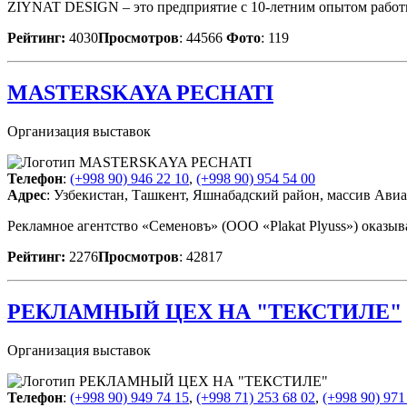
ZIYNAT DESIGN – это предприятие с 10-летним опытом работы
Рейтинг:
4030
Просмотров
: 44566
Фото
: 119
MASTERSKAYA PECHATI
Организация выставок
Телефон
:
(+998 90) 946 22 10
,
(+998 90) 954 54 00
Адрес
: Узбекистан, Ташкент, Яшнабадский район, массив Авиа
Рекламное агентство «Семеновъ» (ООО «Plakat Plyuss») оказ
Рейтинг:
2276
Просмотров
: 42817
РЕКЛАМНЫЙ ЦЕХ НА "ТЕКСТИЛЕ"
Организация выставок
Телефон
:
(+998 90) 949 74 15
,
(+998 71) 253 68 02
,
(+998 90) 971