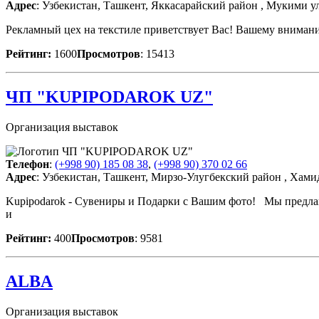
Адрес
: Узбекистан, Ташкент, Яккасарайский район , Мукими ул
Рекламный цех на текстиле приветствует Вас! Вашему внима
Рейтинг:
1600
Просмотров
: 15413
ЧП "KUPIPODAROK UZ"
Организация выставок
Телефон
:
(+998 90) 185 08 38
,
(+998 90) 370 02 66
Адрес
: Узбекистан, Ташкент, Мирзо-Улугбекский район , Хам
Kupipodarok - Сувениры и Подарки с Вашим фото! Мы предла
и
Рейтинг:
400
Просмотров
: 9581
ALBA
Организация выставок