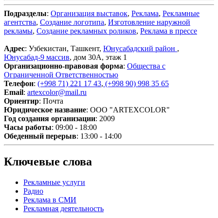
Подразделы
:
Организация выставок
,
Реклама
,
Рекламные
агентства
,
Создание логотипа
,
Изготовление наружной
рекламы
,
Создание рекламных роликов
,
Реклама в прессе
Адрес
: Узбекистан, Ташкент,
Юнусабадский район
,
Юнусабад-9 массив
, дом 30А, этаж 1
Организационно-правовая форма
:
Общества с
Ограниченной Ответственностью
Телефон
:
(+998 71) 221 17 43
,
(+998 90) 998 35 65
Email
:
artexcolor@mail.ru
Ориентир
: Почта
Юридическое название
: ООО "ARTEXCOLOR"
Год создания организации
: 2009
Часы работы
: 09:00 - 18:00
Обеденный перерыв
: 13:00 - 14:00
Ключевые слова
Рекламные услуги
Радио
Реклама в СМИ
Рекламная деятельность