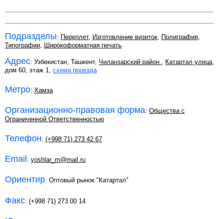
Подразделы
:
Переплет
,
Изготовление визиток
,
Полиграфия
,
Типографии
,
Широкоформатная печать
Адрес
: Узбекистан, Ташкент,
Чиланзарский район
,
Катартал улица
,
дом 60, этаж 1,
схема проезда
Метро
:
Хамза
Организационно-правовая форма
:
Общества с
Ограниченной Ответственностью
Телефон
:
(+998 71) 273 42 67
Email
:
yoshlar_m@mail.ru
Ориентир
: Оптовый рынок "Катартал"
Факс
: (+998 71) 273 00 14