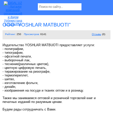
ООО "YOSHLAR MATBUOTI"
Рейтинг:
250
Просмотров:
6141
Отзывы
(0)
Издательство YOSHLAR MATBUOTI предоставляет услуги:
- полиграфии,
- типографии,
- офсетной печати,
- выборочный лак,
- теснение(различных цветов),
- цветную цифровую печать,
- тиражирование на ризографе,
- термопереплет,
- шитво,
- изготовление фольги,
- дизайн,
- изображения на посуде и тканях оптом и в розницу.
Также мы занимаемся оптовой и розничной торговлей книг и
печатных изданий по разумным ценам.
Будем рады сотрудничать с Вами.