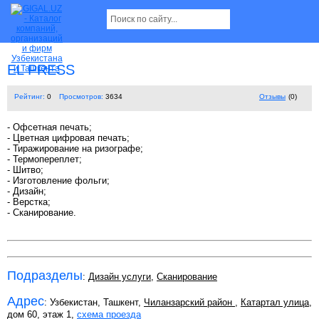
EL PRESS
Рейтинг:
0
Просмотров:
3634
Отзывы
(0)
- Офсетная печать;
- Цветная цифровая печать;
- Тиражирование на ризографе;
- Термопереплет;
- Шитво;
- Изготовление фольги;
- Дизайн;
- Верстка;
- Сканирование.
Подразделы
:
Дизайн услуги
,
Сканирование
Адрес
: Узбекистан, Ташкент,
Чиланзарский район
,
Катартал улица
,
дом 60, этаж 1,
схема проезда