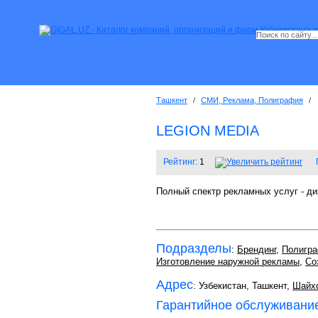
Ташкент
/
СМИ, Реклама, Полиграфия
/
LEGION MEDIA
Рейтинг:
1
Полный спектр рекламных услуг - д
Подразделы
:
Брендинг
,
Полигр
Изготовление наружной рекламы
,
Со
Адрес
: Узбекистан, Ташкент,
Шайхо
Гарантийное обслуживани