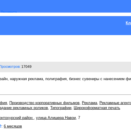
Кл
Просмотров:
17049
изайн, наружная реклама, полиграфия, бизнес сувениры с нанесением ф
афия
,
Производство корпоративных фильмов
,
Реклама
,
Рекламные агент
здание рекламных роликов
,
Типографии
,
Широкоформатная печать
нтохурский район
,
улица Алишера Навои
, 7
е
:
6 месяцов