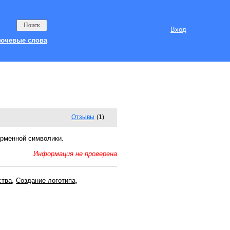
Вход
ючевые слова
Отзывы
(1)
ирменной символики.
Информация не проверена
ства
,
Создание логотипа
,