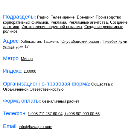
Подразделы
:
Радио
,
Телевидение
,
Брендинг
,
Производство
корпоративных фильмов
,
Реклама
,
Рекламные агентства
,
Создание
логотипа
,
Изготовление наружной рекламы
,
Создание рекламных
роликов
Адрес
: Узбекистан, Ташкент,
Юнусабадский район
,
Ниёзбек йули
улица
, дом 17
Метро
:
Минор
Индекс
:
100000
Организационно-правовая форма
:
Общества с
Ограниченной Ответственностью
Форма оплаты
:
безналичный расчет
Телефон
:
(+998 71) 237 60 04
,
(+998 90) 999 00 66
Email
:
info@havaipro.com