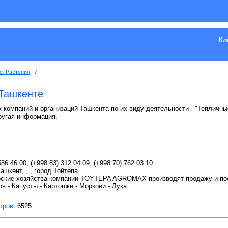
Кл
е, Растения
/
 Ташкенте
 компаний и организаций Ташкента по их виду деятельности - "Тепличные
ругая информация.
586 46 00
,
(+998 83) 312 04 09
,
(+998 70) 762 03 10
Ташкент, , , город Тойтепа
ские хозяйства компании TOYTEPA AGROMAX производят продажу и пос
в - Капусты - Картошки - Моркови - Лука
тров
: 6525