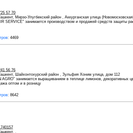
725 57 70
 Ташкент, Мирзо-Улугбекский район , Аккурганская улица (Новомосковская
R SERVICE" занимается производством и продажей средств защиты ра
тров
: 4469
241 56 76
 Ташкент, Шайхонтохурский район , Зульфия Хоним улица, дом 112
 AGRO" занимается выращиванием в теплице лимонов, декоративных цве
ажа оптом и в розницу
тров
: 8642
1740157
Ташкент, ,