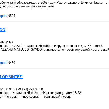
екистан) образовалась в 2002 году. Расположено в 15 км от Ташкента.
дукции, специализация - картофель.
тров
: 6524
VDO
246 34 60
 Ташкент, Сабир-Рахимовский район , Беруни проспект, дом 37, этаж 5
ALYANS MATLUBOTSAVDO" занимается оптовой-торговлей и заготовкой 
тров
: 6469
OLOR SINTEZ"
291 80 94
,
(+998 71) 291 36 58
 Ташкент, Хамзинский район , Фаргона улица, дом 13/22
о- - огурцы, - помидоры, - болгарский перец.