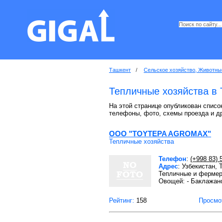
Ташкент
/
Сельское хозяйство, Животны
Тепличные хозяйства в
На этой странице опубликован список
телефоны, фото, схемы проезда и д
OOO "TOYTEPA AGROMAX"
Тепличные хозяйства
Телефон
:
(+998 83) 
Адрес
: Узбекистан, 
Тепличные и фермер
Овощей: - Баклажано
Рейтинг:
158
Просмо