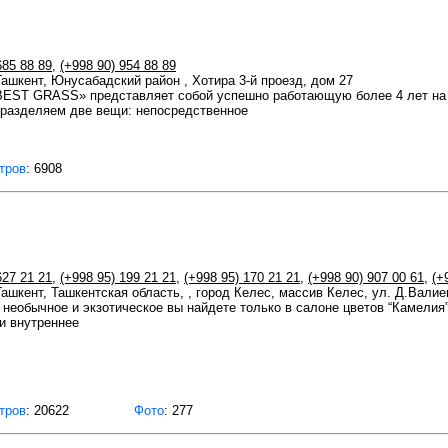
685 88 89
,
(+998 90) 954 88 89
 Ташкент, Юнусабадский район , Хотира 3-й проезд, дом 27
BEST GRASS» представляет собой успешно работающую более 4 лет на
 разделяем две вещи: непосредственное
тров
: 6908
627 21 21
,
(+998 95) 199 21 21
,
(+998 95) 170 21 21
,
(+998 90) 907 00 61
,
(+
 Ташкент, Ташкентская область, , город Келес, массив Келес, ул. Д.Валие
 необычное и экзотическое вы найдете только в салоне цветов “Камелия
и внутреннее
тров
: 20622
Фото
: 277