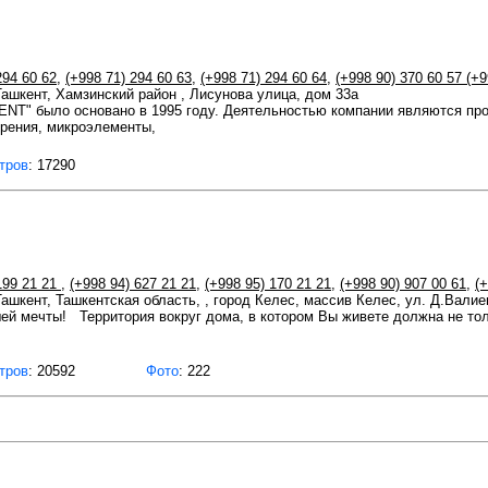
294 60 62
,
(+998 71) 294 60 63
,
(+998 71) 294 60 64
,
(+998 90) 370 60 57 (+9
 Ташкент, Хамзинский район , Лисунова улица, дом 33а
" было основано в 1995 году. Деятельностью компании являются про
рения, микроэлементы,
тров
: 17290
199 21 21
,
(+998 94) 627 21 21
,
(+998 95) 170 21 21
,
(+998 90) 907 00 61
,
(
 Ташкент, Ташкентская область, , город Келес, массив Келес, ул. Д.Валие
ей мечты! Территория вокруг дома, в котором Вы живете должна не тол
тров
: 20592
Фото
: 222