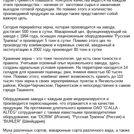
годом стремится повышать. Контроль качества ведется на каждом
этапе производства – начиная от заготовки сырья и заканчивая
выходом готовой продукции. Но помимо этого и количество
производимой продукции на заводе также представляет собой
важную цель.
Сегодня переработка зерна, которая производится на заводе,
достигает 500 тонн в сутки. Макаронный цех, функционирующий на
заводе с 1994 года, оснащен лицензионным оборудованием “Русская
Трапеза” и производит 5 тонн в сутки. Помимо этого цех по
производству комбикормов и кормовых смесей, введенный в
эксплуатацию в 2002 году производит 80 тонн в сутки.
Хранение зерна – это тоже технология, где есть свои тонкости и
правила. Учитывая огромный опыт мукомольного завода, здесь
созданы идеальные условия хранения. На территории находится 14
складов для хранения пшеницы, ржи, ячменя емкостью 60 тысяч
тонн. Помимо этого, комбинат имеет возможность хранить до 110
тысяч тонн зерна в своих зерноприемных пунктах в Янгиюльском
районе, Юкори-Чирчикском, Паркентском и непосредственно в самом
городе Ташкенте.
Оборудование завода с каждым днем модернизируется и
производится переоснащение, что отражается и на качестве
продукции. На протяжении длительного времени ОАО “G’ALLA -
ALTEG” сотрудничает с такими известными производителями
оборудования, как “OCRIM” (Италия), “Русская Трапеза” (Россия) и
“BUHLER” (Швейцария).
Мука различных сортов, макаронные сорта различного вида, а также