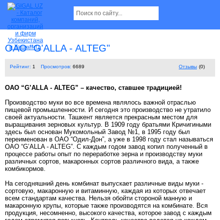
ОАО "G'ALLA - ALTEG"
Рейтинг:
1
Просмотров:
6689
Отзывы
(0)
ОАО “G’ALLA - ALTEG” – качество, ставшее традицией!
Производство муки во все времена являлось важной отраслью
пищевой промышленности. И сегодня это производство не утратило
своей актуальности. Ташкент является прекрасным местом для
выращивания зерновых культур. В 1909 году братьями Кричигиными
здесь был основан Мукомольный Завод №1, в 1995 году был
переименован в ОАО “Одил-Дон”, а уже в 1998 году стал называться
ОАО “G’ALLA - ALTEG”. С каждым годом завод копил полученный в
процессе работы опыт по переработке зерна и производству муки
различных сортов, макаронных сортов различного вида, а также
комбикормов.
На сегодняшний день комбинат выпускает различные виды муки -
сортовую, макаронную и витаминную, каждая из которых отвечает
всем стандартам качества. Нельзя обойти стороной манную и
макаронную крупы, которые также производятся на комбинате. Вся
продукция, несомненно, высокого качества, которое завод с каждым