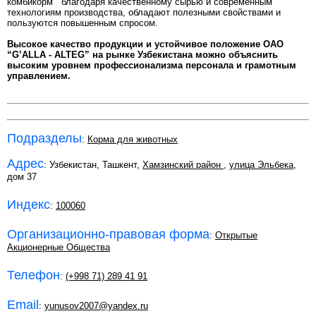
комбикорм благодаря качественному сырью и современным
технологиям производства, обладают полезными свойствами и
пользуются повышенным спросом.
Высокое качество продукции и устойчивое положение ОАО
“G’ALLA - ALTEG” на рынке Узбекистана можно объяснить
высоким уровнем профессионализма персонала и грамотным
управлением.
Подразделы
:
Корма для животных
Адрес
: Узбекистан, Ташкент,
Хамзинский район
,
улица Эльбека
,
дом 37
Индекс
:
100060
Организационно-правовая форма
:
Открытые
Акционерные Общества
Телефон
:
(+998 71) 289 41 91
Email
:
yunusov2007@yandex.ru