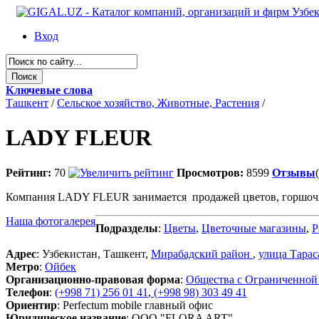
Вход
Ключевые слова
Ташкент
/
Сельское хозяйство, Животные, Растения
/
LADY FLEUR
Рейтинг:
70
Просмотров:
8599
Отзывы
Компания LADY FLEUR занимается продажей цветов, горшочн
Наша фотогалерея
Подразделы
:
Цветы
,
Цветочные магазины
,
Р
Адрес
: Узбекистан, Ташкент,
Мирабадский район
,
улица Тара
Метро
:
Ойбек
Организационно-правовая форма
:
Общества с Ограниченной
Телефон
:
(+998 71) 256 01 41
,
(+998 98) 303 49 41
Ориентир
: Perfectum mobile главный офис
Юридическое название
: ООО "FLORA ART"