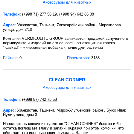
Аксессуары для животных
Телефон
:
(+998 71) 277 56 19
,
(+998 94) 642 86 38
Адрес
: Узбекистан, Ташкент, Яккасарайский район , Миракилова
улица, дом 2/10
Компания VERMICULITE GROUP занимается продажей вспученного
вермикулита и изделий на его основе: - огнезащитная краска
"Kaskad" - минеральная добавка к почве для растений
Рейтинг:
0
Просмотров
: 3188
CLEAN CORNER
Аксессуары для животных
Телефон
:
(+998 97) 742 75 58
Адрес
: Узбекистан, Ташкент, Мирзо-Улугбекский район , Буюк Ипак
Йули улица, дом 3
Наполнитель кошачьих туалетов "CLEAN CORNER" быстро и без
остатка поглощает влагу и запахи, образуя при этом комочки, что
облегчает его использование и уход за Вашим