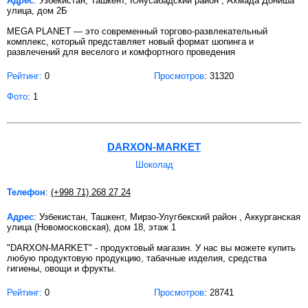
Адрес
: Узбекистан, Ташкент, Юнусабадский район , Ахмада Дониша
улица, дом 2Б
MEGA PLANET — это современный торгово-развлекательный
комплекс, который представляет новый формат шопинга и
развлечений для веселого и комфортного проведения
Рейтинг:
0
Просмотров
: 31320
Фото
: 1
DARXON-MARKET
Шоколад
Телефон
:
(+998 71) 268 27 24
Адрес
: Узбекистан, Ташкент, Мирзо-Улугбекский район , Аккурганская
улица (Новомосковская), дом 18, этаж 1
"DARXON-MARKET" - продуктовый магазин. У нас вы можете купить
любую продуктовую продукцию, табачные изделия, средства
гигиены, овощи и фрукты.
Рейтинг:
0
Просмотров
: 28741