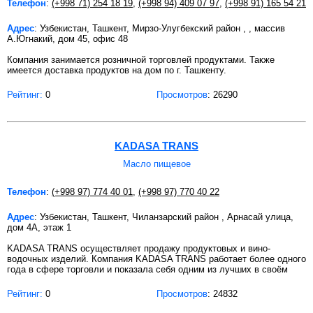
Телефон
:
(+998 71) 254 18 19
,
(+998 94) 409 07 97
,
(+998 91) 165 54 21
Адрес
: Узбекистан, Ташкент, Мирзо-Улугбекский район , , массив
А.Югнакий, дом 45, офис 48
Компания занимается розничной торговлей продуктами. Также
имеется доставка продуктов на дом по г. Ташкенту.
Рейтинг:
0
Просмотров
: 26290
KADASA TRANS
Масло пищевое
Телефон
:
(+998 97) 774 40 01
,
(+998 97) 770 40 22
Адрес
: Узбекистан, Ташкент, Чиланзарский район , Арнасай улица,
дом 4A, этаж 1
KADASA TRANS осуществляет продажу продуктовых и вино-
водочных изделий. Компания KADASA TRANS работает более одного
года в сфере торговли и показала себя одним из лучших в своём
Рейтинг:
0
Просмотров
: 24832