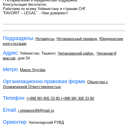
- Нотариальная и юридическая поддержка.
Консультация бесплатно.
Работаем по всему Узбекистану и странам СНГ.
“FAVORIT – LEGAL” - Нам доверяют!
Подразделы
:
Нотариусы
,
Нотариальный перевод
,
Юридические
консультации
Адрес
: Узбекистан, Ташкент,
Чиланзарский район
,
Чиланзар-8
массив
, дом 54
Метро
:
Мирзо Улугбек
Организационно-правовая форма
:
Общества с
Ограниченной Ответственностью
Телефон
:
(+998 90) 805 33 80 (+998 98) 308 33 80
Email
:
i.stepanov84@mail.ru
Ориентир
: Чилонзарский РУВД