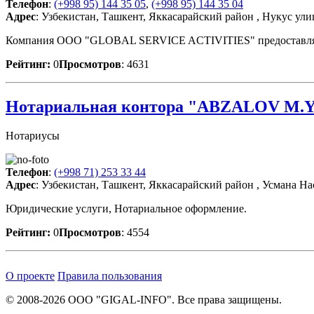
Телефон
:
(+998 95) 144 35 05
,
(+998 95) 144 35 04
Адрес
: Узбекистан, Ташкент, Яккасарайский район , Нукус ули
Компания ООО "GLOBAL SERVICE ACTIVITIES" предоставляет сле
Рейтинг:
0
Просмотров
: 4631
Нотариальная контора "ABZALOV M.Y
Нотариусы
Телефон
:
(+998 71) 253 33 44
Адрес
: Узбекистан, Ташкент, Яккасарайский район , Усмана На
Юридические услуги, Нотариальное оформление.
Рейтинг:
0
Просмотров
: 4554
О проекте
Правила пользования
© 2008-2026 ООО "GIGAL-INFO". Все права защищены.