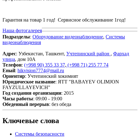
Гарантия на товар 1 год! Сервисное обслуживание 1год!
Наша фотогалерея
Подразделы
:
Оборудование видеонаблюдение
,
Системы
видеонаблюдения
Адрес
: Узбекистан, Ташкент,
Учтепинский район
,
Фархад
улица
, дом 10A
Телефон
:
(+998 90) 355 33 37
,
(+998 71) 255 77 74
Email
:
hikvision7774@mail.ru
Ориентир
: Учтепинский хокимият
Юридическое название
: ЯТТ "BABAYEV OLIMJON
FAYZULLAYEVICH"
Год создания организации
: 2015
Часы работы
: 09:00 - 19:00
Обеденный перерыв
: без обеда
Ключевые слова
Системы безопасности