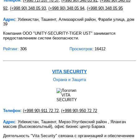
Телефон
:
(+998 71) 267 76 37
,
(+998 90) 348 05 91
,
(+998 90) 348 05
92
,
(+998 90) 348 05 93
,
(+998 90) 348 05 94
,
(+998 90) 348 05 95
Адрес
: Узбекистан, Ташкент, Алмазарский район, Фараби улица, дом
39
Компания ООО "UNITY-SECURITY-TIGER UST" занимается
предоставлением систем безопасности.
Рейтинг:
306
Просмотров
: 16412
VITA SECURITY
Охрана и Защита
Телефон
:
(+998 90) 911 72 72
,
(+998 90) 950 72 72
Адрес
: Узбекистан, Ташкент, Мирзо-Улугбекский район , Ялангач
массив (Высоковольтный), офис бизнес центр Барака
Деятельность "Vita Security" связана с организацией и обеспечением