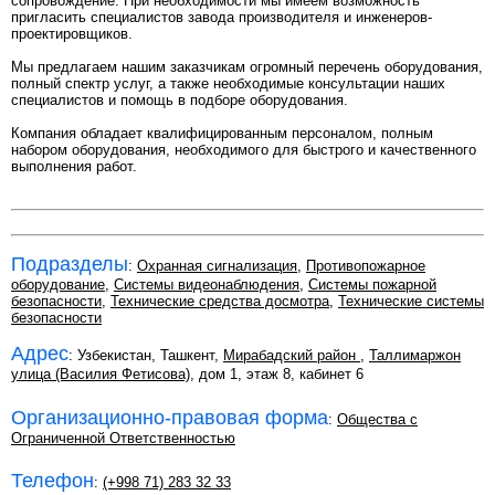
сопровождение. При необходимости мы имеем возможность
пригласить специалистов завода производителя и инженеров-
проектировщиков.
Мы предлагаем нашим заказчикам огромный перечень оборудования,
полный спектр услуг, а также необходимые консультации наших
специалистов и помощь в подборе оборудования.
Компания обладает квалифицированным персоналом, полным
набором оборудования, необходимого для быстрого и качественного
выполнения работ.
Подразделы
:
Охранная сигнализация
,
Противопожарное
оборудование
,
Системы видеонаблюдения
,
Системы пожарной
безопасности
,
Технические средства досмотра
,
Технические системы
безопасности
Адрес
: Узбекистан, Ташкент,
Мирабадский район
,
Таллимаржон
улица (Василия Фетисова)
, дом 1, этаж 8, кабинет 6
Организационно-правовая форма
:
Общества с
Ограниченной Ответственностью
Телефон
:
(+998 71) 283 32 33