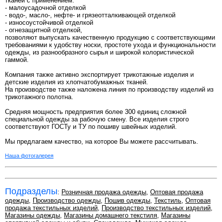
тканей с применением:
- малоусадочной отделкой
- водо-, масло-, нефте- и грязеотталкивающей отделкой
- износоустойчивой отделкой
- огнезащитной отделкой,
позволяют выпускать качественную продукцию с соответствующими
требованиями к удобству носки, простоте ухода и функциональности
одежды, из разнообразного сырья и широкой колористической
гаммой.
Компания также активно экспортирует трикотажные изделия и
детские изделия из хлопчатобумажных тканей.
На производстве также наложена линия по производству изделий из
трикотажного полотна.
Средняя мощность предприятия более 300 единиц сложной
специальной одежды за рабочую смену. Все изделия строго
соответствуют ГОСТу и ТУ по пошиву швейных изделий.
Мы предлагаем качество, на которое Вы можете рассчитывать.
Наша фотогалерея
Подразделы
:
Розничная продажа одежды
,
Оптовая продажа
одежды
,
Производство одежды
,
Пошив одежды
,
Текстиль
,
Оптовая
продажа текстильных изделий
,
Производство текстильных изделий
,
Магазины одежды
,
Магазины домашнего текстиля
,
Магазины