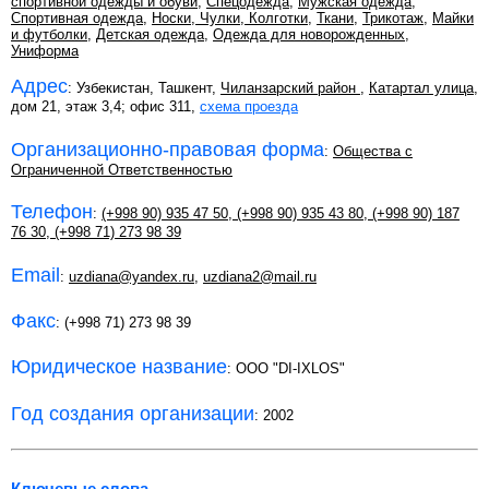
спортивной одежды и обуви
,
Спецодежда
,
Мужская одежда
,
Спортивная одежда
,
Носки, Чулки, Колготки
,
Ткани
,
Трикотаж
,
Майки
и футболки
,
Детская одежда
,
Одежда для новорожденных
,
Униформа
Адрес
: Узбекистан, Ташкент,
Чиланзарский район
,
Катартал улица
,
дом 21, этаж 3,4; офис 311,
схема проезда
Организационно-правовая форма
:
Общества с
Ограниченной Ответственностью
Телефон
:
(+998 90) 935 47 50
,
(+998 90) 935 43 80
,
(+998 90) 187
76 30
,
(+998 71) 273 98 39
Email
:
uzdiana@yandex.ru
,
uzdiana2@mail.ru
Факс
: (+998 71) 273 98 39
Юридическое название
: OOO "DI-IXLOS"
Год создания организации
: 2002
Ключевые слова