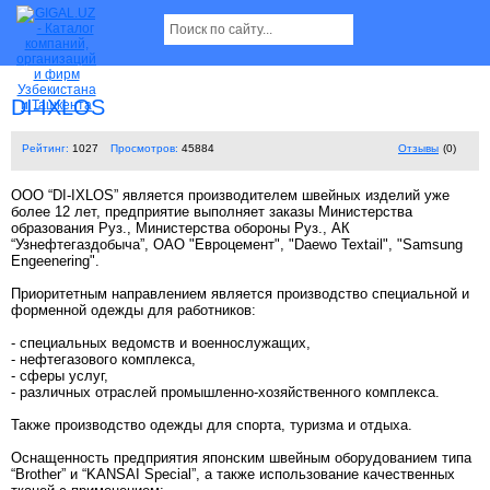
DI-IXLOS
Рейтинг:
1027
Просмотров:
45884
Отзывы
(0)
OOO “DI-IXLOS” является производителем швейных изделий уже
более 12 лет, предприятие выполняет заказы Министерства
образования Руз., Министерства обороны Руз., АК
“Узнефтегаздобыча”, ОАО "Евроцемент", "Daewo Textail", "Samsung
Engeenering".
Приоритетным направлением является производство специальной и
форменной одежды для работников:
- специальных ведомств и военнослужащих,
- нефтегазового комплекса,
- сферы услуг,
- различных отраслей промышленно-хозяйственного комплекса.
Также производство одежды для спорта, туризма и отдыха.
Оснащенность предприятия японским швейным оборудованием типа
“Brother” и “KANSAI Special”, а также использование качественных