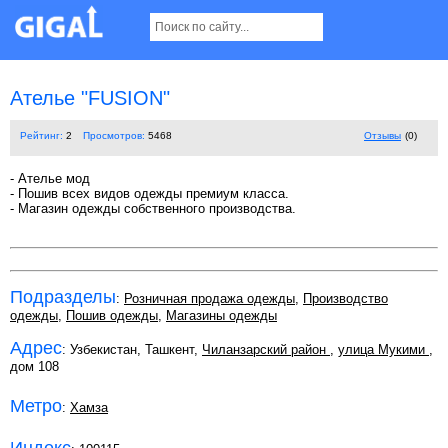
Ателье "FUSION"
Рейтинг:
2
Просмотров:
5468
Отзывы
(0)
- Ателье мод
- Пошив всех видов одежды премиум класса.
- Магазин одежды собственного производства.
Подразделы
:
Розничная продажа одежды
,
Производство
одежды
,
Пошив одежды
,
Магазины одежды
Адрес
: Узбекистан, Ташкент,
Чиланзарский район
,
улица Мукими
,
дом 108
Метро
:
Хамза