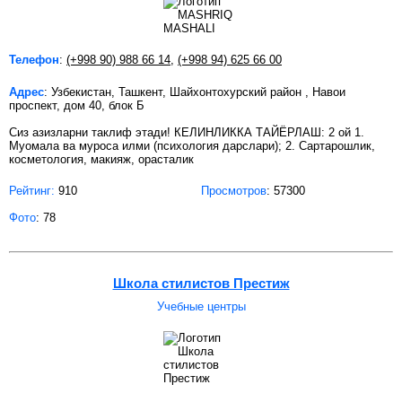
Телефон
:
(+998 90) 988 66 14
,
(+998 94) 625 66 00
Адрес
: Узбекистан, Ташкент, Шайхонтохурский район , Навои
проспект, дом 40, блок Б
Сиз азизларни таклиф этади! КЕЛИНЛИККА ТАЙЁРЛАШ: 2 ой 1.
Муомала ва муроса илми (психология дарслари); 2. Сартарошлик,
косметология, макияж, орасталик
Рейтинг:
910
Просмотров
: 57300
Фото
: 78
Школа стилистов Престиж
Учебные центры