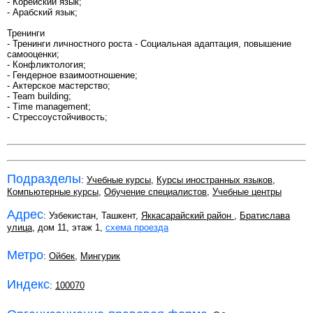
- Корейский язык;
- Арабский язык;
Тренинги
- Тренинги личностного роста - Социальная адаптация, повышение
самооценки;
- Конфликтология;
- Гендерное взаимоотношение;
- Актерское мастерство;
- Team building;
- Time management;
- Стрессоустойчивость;
Подразделы
:
Учебные курсы
,
Курсы иностранных языков
,
Компьютерные курсы
,
Обучение специалистов
,
Учебные центры
Адрес
: Узбекистан, Ташкент,
Яккасарайский район
,
Братислава
улица
, дом 11, этаж 1,
схема проезда
Метро
:
Ойбек
,
Мингурик
Индекс
:
100070