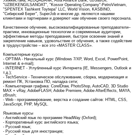
Узбекистана, ALOQABANK, Asia Alliance Bank, UzGasOil,
"UZBEKENGILSANOAT", "Kossor Operating Company"-PetroVietnam,
"SPENTEX Tashkent Toytepa" LLC, World Vision, KASBINO,
"Сибирский Берег", SuperJob и многие др. являются нашими
клиентами и партнерами и доверяют нам обучение своего персонала.
Качественное обучение, высококвалифицированные преподаватели–
практики, инновационные технологии и современные аудитории,
эффективные методы преподавания, быстрое освоение знаний и
закрепление навыков, удовольствие от обучения, а также содействие
в трудоустройстве – все это «MASTER CLASS».
Компьютерные курсы
- OPTIMA - Начальный курс (Windows 7/XP, Word, Excel, PowerPoint,
Internet & e-mail);
- INTERNET - Углубленный курс Интернета (IE, Messengers, Outlook и
т.д.);
- TechService - Техническое обслуживание, сборка, модернизация и
ремонт ПК, Установка ПО, наладка сети;
- Компьютерная графика: CorelDraw, PhotoShop, AutoCAD, 3D Studio
MAX + vRay, AdobeFLASH, Adobe Premiere, Adobe AfterEffects, MAYA,
zBrush;
- Web - программирование, верстка и создание сайтов: HTML, CSS,
JavaScript, PHP, MySQL.
Языковые курсы
- Английский язык по программе HeadWay (Oxford);
- Корпоративный курс английского языка;
- Русский язык;
- Русский язык для иностранцев;