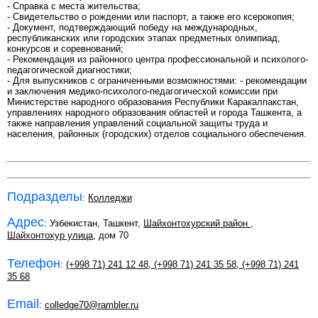
- Справка с места жительства;
- Свидетельство о рождении или паспорт, а также его ксерокопия;
- Документ, подтверждающий победу на международных,
республиканских или городских этапах предметных олимпиад,
конкурсов и соревнований;
- Рекомендация из районного центра профессиональной и психолого-
педагогической диагностики;
- Для выпускников с ограниченными возможностями: - рекомендации
и заключения медико-психолого-педагогической комиссии при
Министерстве народного образования Республики Каракалпакстан,
управлениях народного образования областей и города Ташкента, а
также направления управлений социальной защиты труда и
населения, районных (городских) отделов социального обеспечения.
Подразделы
:
Колледжи
Адрес
: Узбекистан, Ташкент,
Шайхонтохурский район
,
Шайхонтохур улица
, дом 70
Телефон
:
(+998 71) 241 12 48
,
(+998 71) 241 35 58
,
(+998 71) 241
35 68
Email
:
colledge70@rambler.ru