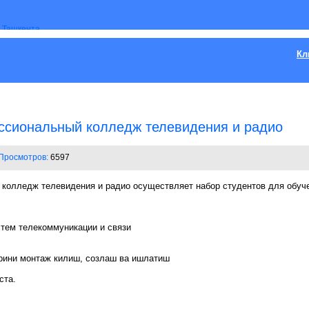
Кл
ссиональный колледж телевидения и радио
Просмотров:
6597
колледж телевидения и радио осуществляет набор студентов для обу
истем телекоммуникации и связи
рини монтаж килиш, созлаш ва ишлатиш
ста.