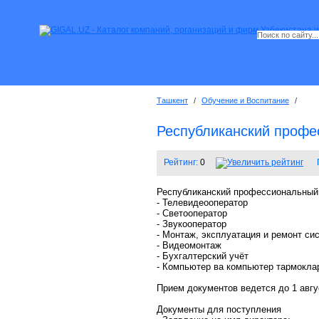
Ташкент
/
Обучение и Воспитание
/
Республиканский профе
Рейтинг:
0
Республиканский профессиональный 
- Телевидеооператор
- Светооператор
- Звукооператор
- Монтаж, эксплуатация и ремонт с
- Видеомонтаж
- Бухгалтерский учёт
- Компьютер ва компьютер тармокла
Прием документов ведется до 1 авгу
Документы для поступления