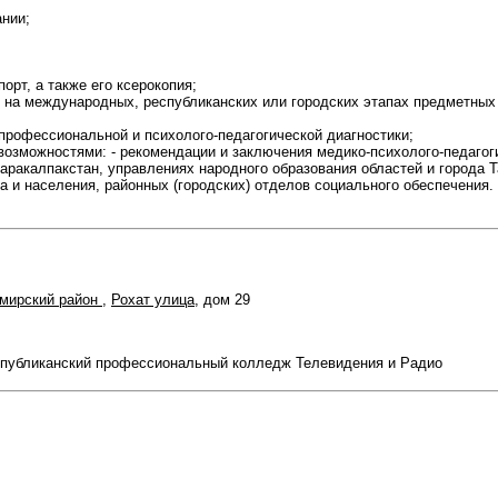
ании;
;
орт, а также его ксерокопия;
 на международных, республиканских или городских этапах предметных
 профессиональной и психолого-педагогической диагностики;
возможностями: - рекомендации и заключения медико-психолого-педаго
аракалпакстан, управлениях народного образования областей и города Т
 и населения, районных (городских) отделов социального обеспечения.
мирский район
,
Рохат улица
, дом 29
спубликанский профессиональный колледж Телевидения и Радио