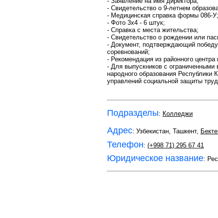
- Заявление на имя директора;
- Свидетельство о 9-летнем образов
- Медицинская справка формы 086-У
- Фото 3х4 - 6 штук;
- Справка с места жительства;
- Свидетельство о рождении или пасп
- Документ, подтверждающий победу
соревнований;
- Рекомендация из районного центра
- Для выпускников с ограниченными 
народного образования Республики К
управлений социальной защиты труда
Подразделы
:
Колледжи
Адрес
: Узбекистан, Ташкент,
Бекте
Телефон
:
(+998 71) 295 67 41
Юридическое название
: Ре