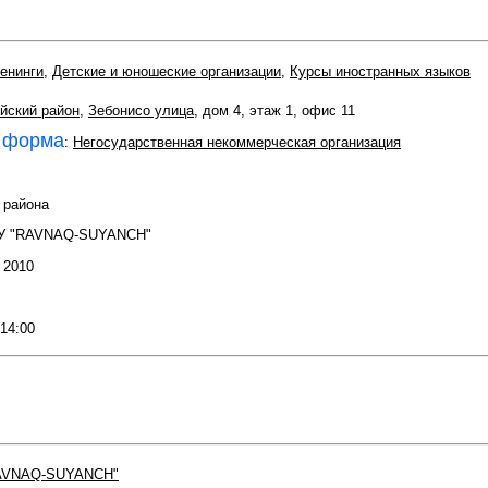
енинги
,
Детские и юношеские организации
,
Курсы иностранных языков
йский район
,
Зебонисо улица
, дом 4, этаж 1, офис 11
 форма
:
Негосударственная некоммерческая организация
 района
ОУ "RAVNAQ-SUYANCH"
: 2010
 14:00
AVNAQ-SUYANCH"