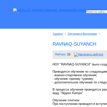
Ташкент
/
Обучение и Воспитание
/
RAVNAQ-SUYANCH
Рейтинг:
10
НОУ "RAVNAQ-SUYANCH" было создано 
Проводится обучение по следующим
- военно-спортивное обучение;
- обучение горному туризму;
- дополнительное обучение по следу
В процессе обучения проводятся раз
виду "Nippon Kempo".
Обучение платное.
При поступлении проводятся вступи