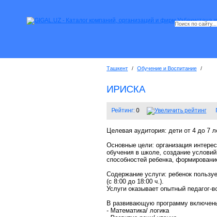
Ташкент
/
Обучение и Воспитание
/
ИРИСКА
Рейтинг:
0
Целевая аудитория: дети от 4 до 7 л
Основные цели: организация интерес
обучения в школе, создание условий
способностей ребенка, формировани
Содержание услуги: ребенок пользуе
(с 8:00 до 18:00 ч.).
Услуги оказывает опытный педагог-в
В развивающую программу включены
- Математика/ логика