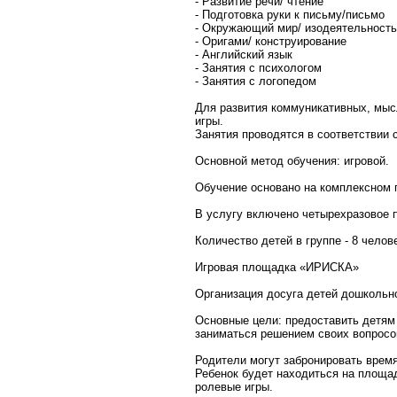
- Развитие речи/ чтение
- Подготовка руки к письму/письмо
- Окружающий мир/ изодеятельность
- Оригами/ конструирование
- Английский язык
- Занятия с психологом
- Занятия с логопедом
Для развития коммуникативных, мыс
игры.
Занятия проводятся в соответствии 
Основной метод обучения: игровой.
Обучение основано на комплексном п
В услугу включено четырехразовое пи
Количество детей в группе - 8 челов
Игровая площадка «ИРИСКА»
Организация досуга детей дошкольн
Основные цели: предоставить детям
заниматься решением своих вопросо
Родители могут забронировать время
Ребенок будет находиться на площад
ролевые игры.