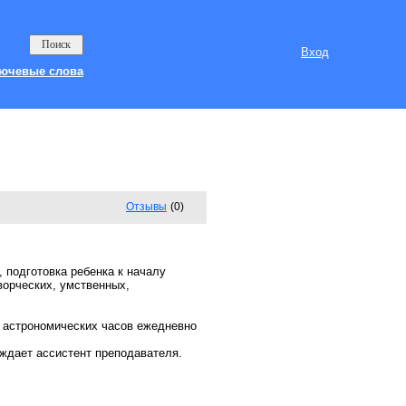
Вход
ючевые слова
Отзывы
(0)
 подготовка ребенка к началу
ворческих, умственных,
0 астрономических часов ежедневно
ождает ассистент преподавателя.