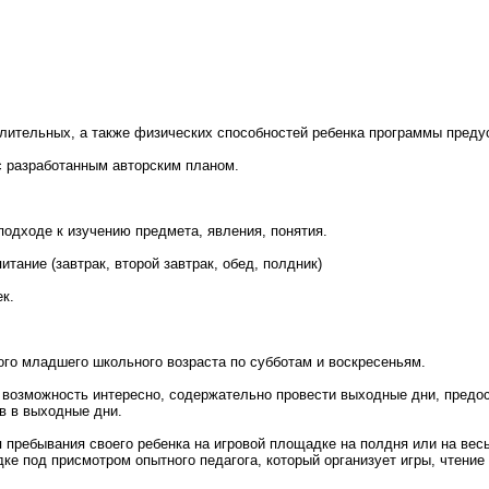
лительных, а также физических способностей ребенка программы пред
с разработанным авторским планом.
одходе к изучению предмета, явления, понятия.
тание (завтрак, второй завтрак, обед, полдник)
ек.
ого младшего школьного возраста по субботам и воскресеньям.
 возможность интересно, содержательно провести выходные дни, предо
в в выходные дни.
 пребывания своего ребенка на игровой площадке на полдня или на весь
ке под присмотром опытного педагога, который организует игры, чтение