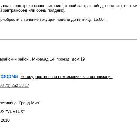
ь включено трехразовое питание (второй завтрак, обед, полдник); в сто
й завтрак/обед или обед/ полдник).
риобрести в течение текущей недели до пятницы 16:00ч.
арайский район
,
Мирабад 1-й проезд
, дом 19
 форма
:
Негосударственная некоммерческая организация
98 71) 252 38 17
гостиница "Гранд Мир"
ОУ "VERTEX"
: 2010