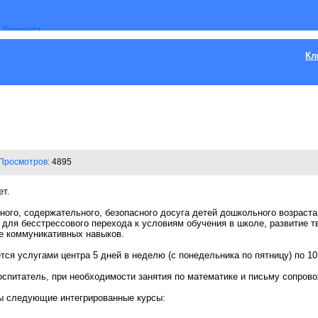
Кл
Просмотров:
4895
ет.
ного, содержательного, безопасного досуга детей дошкольного возраста,
 для бесстрессового перехода к условиям обучения в школе, развитие т
е коммуникативных навыков.
тся услугами центра 5 дней в неделю (с понедельника по пятницу) по 1
оспитатель, при необходимости занятия по математике и письму сопров
 следующие интегрированные курсы: