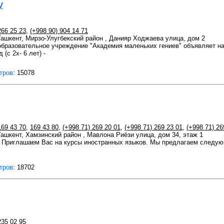
V
266 25 23
,
(+998 90) 904 14 71
 Ташкент, Мирзо-Улугбекский район , Данияр Ходжаева улица, дом 2
бразовательное учреждение "Академия маленьких гениев" объявляет на
 (с 2х- 6 лет) -
тров
: 15078
169 43 70
,
169 43 80
,
(+998 71) 269 20 01
,
(+998 71) 269 23 01
,
(+998 71) 26
 Ташкент, Хамзинский район , Мавлона Риёзи улица, дом 34, этаж 1
 Приглашаем Вас на курсы иностранных языков. Мы предлагаем следующ
тров
: 18702
235 02 95