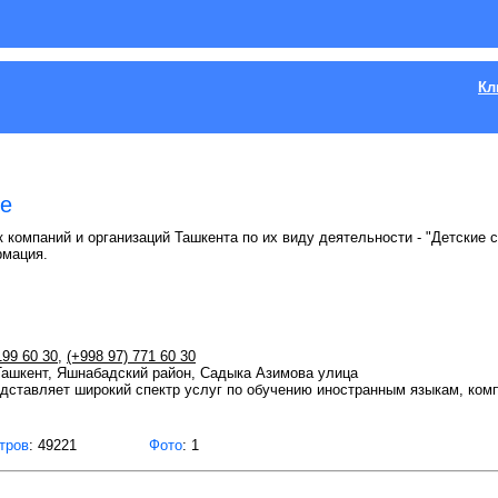
Кл
те
 компаний и организаций Ташкента по их виду деятельности - "Детские 
рмация.
199 60 30
,
(+998 97) 771 60 30
 Ташкент, Яшнабадский район, Садыка Азимова улица
едставляет широкий спектр услуг по обучению иностранным языкам, ком
тров
: 49221
Фото
: 1