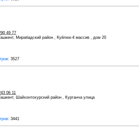
290 49 77
 Ташкент, Мирабадский район , Куйлюк-4 массив , дом 20
тров
: 3527
243 06 11
 Ташкент, Шайхонтохурский район , Курганча улица
тров
: 3441