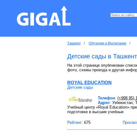
Ташкент
/
Обучение и Воспитание
/
Детские сады в Ташкен
На этой странице опубликован список
фото, схемы проезда и другая инфо
ROYAL EDUCATION
Детские сады
Телефон
:
(+998 95) 
Адрес
: Узбекистан,
Учебный центр «Royal Education» пр
подготовке в высшие учебные
Рейтинг:
675
Просмо