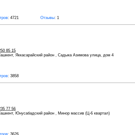
тров
: 4721
Отзывы
: 1
250 85 15
 Ташкент, Яккасарайский район , Садыка Азимова улица, дом 4
тров
: 3858
235 77 56
 Ташкент, Юнусабадский район , Минор массив (Ц-6 квартал)
тров
: 3626