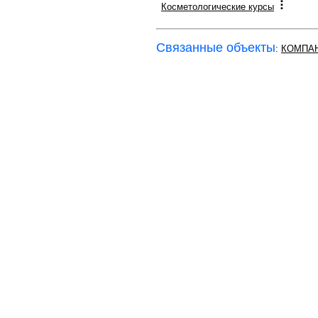
Косметологические курсы
Связанные объекты
:
КОМПАН
О проекте
Правила пользования
© 2008-2026 ООО "GIGAL-INFO". Все права 