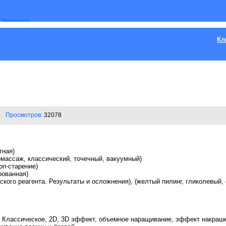
Кл
Просмотров:
32078
тная)
омассаж, классический, точечный, вакуумный)
оп-старение)
рованная)
ского реагента. Результаты и осложнения), (желтый пилинг, гликолевый
. Классическое, 2D, 3D эффект, объемное наращивание, эффект накраш