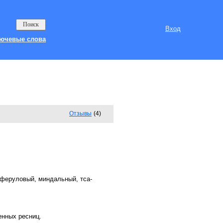
Вход
ючевые слова
Отзывы
(4)
, феруловый, миндальный, тса-
енных ресниц.