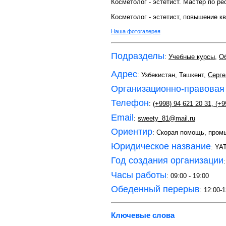
Косметолог - эстетист. Мастер по р
Косметолог - эстетист, повышение 
Наша фотогалерея
Подразделы
:
Учебные курсы
,
Об
Адрес
: Узбекистан, Ташкент,
Серге
Организационно-правовая
Телефон
:
(+998) 94 621 20 31
,
(+9
Email
:
sweety_81@mail.ru
Ориентир
: Скорая помощь, пром
Юридическое название
: YA
Год создания организации
Часы работы
: 09:00 - 19:00
Обеденный перерыв
: 12:00-
Ключевые слова