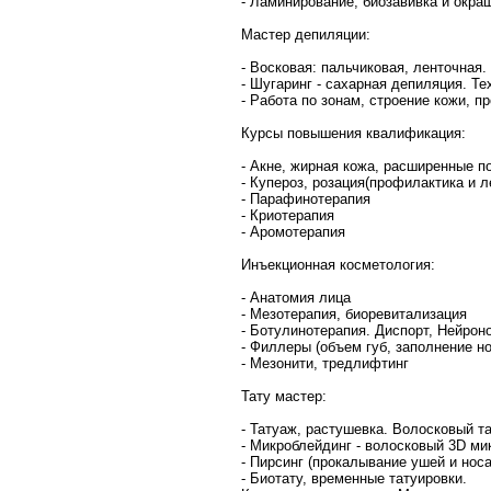
- Ламинирование, биозавивка и окра
Мастер депиляции:
- Восковая: пальчиковая, ленточная.
- Шугаринг - сахарная депиляция. Те
- Работа по зонам, строение кожи, п
Курсы повышения квалификация:
- Акне, жирная кожа, расширенные п
- Купероз, розация(профилактика и л
- Парафинотерапия
- Криотерапия
- Аромотерапия
Инъекционная косметология:
- Анатомия лица
- Мезотерапия, биоревитализация
- Ботулинотерапия. Диспорт, Нейрон
- Филлеры (объем губ, заполнение н
- Мезонити, тредлифтинг
Тату мастер:
- Татуаж, растушевка. Волосковый та
- Микроблейдинг - волосковый 3D ми
- Пирсинг (прокалывание ушей и носа
- Биотату, временные татуировки.