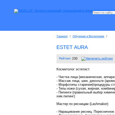
Ташкент
/
Обучение и Воспитание
/
ESTET AURA
Рейтинг:
230
Косметолог эстетист:
- Чистка лица (механическая, аппара
- Массаж лица, шеи, декольте (аром
- Морфотипы старения(процедуры ст
- Типы кожи (сухая, жирная, комбини
- Пилинги (правильный выбор химиче
хим.пилинг)
Мастер по ресницам (Lashmaker):
- Наращивание ресниц. Поресничное