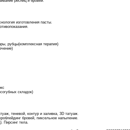
шивание ресниц и бровей.
хнология изготовления пасты.
ротивопоказания.
оры, рубцы(комплексная терапия)
ечение)
окс
осогубных складок)
туаж, теневой, контур и заливка, 3D татуаж.
кроблейдинг бровей, пиксельное напыление.
). Пирсинг тела.