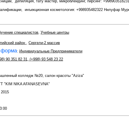
есницам, депиляция, тату мастер, микроблейдинг, пирсинг: +9989035182
квалификации, инъекционная косметология: +998935482322 Нилуфар Мур
учение специалистов
,
Учебные центры
лийский район
,
Сергели-2 массив
 форма
:
Индивидуальные Предприниматели
98) 90 351 82 31
,
(+998) 93 548 23 22
ышленный колледж №20, салон красоты "Aziza"
TT "KIM NIKA AFANASEVNA"
: 2015
13:00