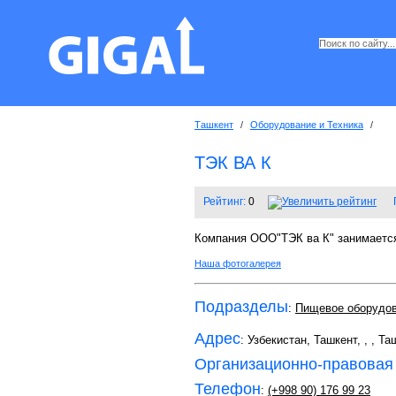
Ташкент
/
Оборудование и Техника
/
ТЭК ВА К
Рейтинг:
0
Компания
OOO
"ТЭК ва К" занимаетс
Наша фотогалерея
Подразделы
:
Пищевое оборудо
Адрес
: Узбекистан, Ташкент,
,
, Та
Организационно-правовая
Телефон
:
(+998 90) 176 99 23