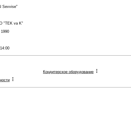
l Sevvise"
O "TEK va K"
: 1990
 14:00
Кондитерское оборудование
ности