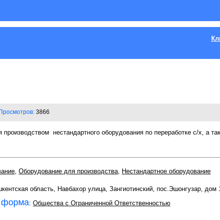
Кл
Просмотров:
3866
я производством
нестандартного оборудования по переработке с/х, а т
вание
,
Оборудование для производства
,
Нестандартное оборудование
шкентская область, Навбахор улица, Зангиотинский, пос.Эшонгузар, дом 
 форма
:
Общества с Ограниченной Ответственностью