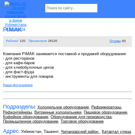
PIMAK
Рейтинг:
120
Просмотров:
26120
Отзывы
(0)
Компания PIMAK занимается поставкой и продажей оборудования:
- для ресторанов
- для кафе-баров
- для хлебобулочных цехов
- для фаст-фуда
- инструменты для поваров
Наша фотогалерея
Подразделы
:
Холодильное оборудование
,
Рефрижераторы
,
Рефконтейнеры
,
Витринные холодильники
,
Пищевое оборудование
,
Кофейное оборудование
,
Оборудование для производства
,
Промышленное оборудование
,
Торговое оборудование
Адрес
: Узбекистан, Ташкент,
Чиланзарский район
,
Катартал улица
,