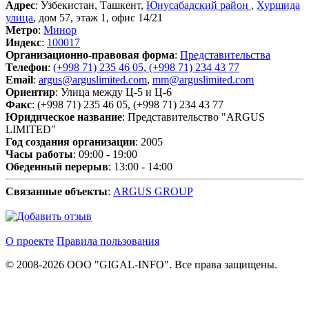
Адрес
: Узбекистан, Ташкент,
Юнусабадский район
,
Хуршида
улица
, дом 57, этаж 1, офис 14/21
Метро
:
Минор
Индекс
:
100017
Организационно-правовая форма
:
Представительства
Телефон
:
(+998 71) 235 46 05
,
(+998 71) 234 43 77
Email
:
argus@arguslimited.com
,
mm@arguslimited.com
Ориентир
: Улица между Ц-5 и Ц-6
Факс
: (+998 71) 235 46 05, (+998 71) 234 43 77
Юридическое название
: Представительство "ARGUS
LIMITED"
Год создания организации
: 2005
Часы работы
: 09:00 - 19:00
Обеденный перерыв
: 13:00 - 14:00
Связанные объекты
:
ARGUS GROUP
О проекте
Правила пользования
© 2008-2026 ООО "GIGAL-INFO". Все права защищены.