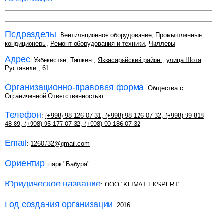
Подразделы
:
Вентиляционное оборудование
,
Промышленные
кондиционеры
,
Ремонт оборудования и техники
,
Чиллеры
Адрес
: Узбекистан, Ташкент,
Яккасарайский район
,
улица Шота
Руставели
, 61
Организационно-правовая форма
:
Общества с
Ограниченной Ответственностью
Телефон
:
(+998) 98 126 07 31
,
(+998) 98 126 07 32
,
(+998) 99 818
48 89
,
(+998) 95 177 07 32
,
(+998) 90 186 07 32
Email
:
1260732@gmail.com
Ориентир
: парк "Бабура"
Юридическое название
: OOO "KLIMAT EKSPERT"
Год создания организации
: 2016