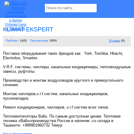
KLIMAT EKSPERT
Рейтинг:
1400
Просмотров:
3856
Отзывы
(0)
Поставка оборудования таких брендов как: York, Toshiba, Hitachi,
Electrolux, Smartex.
V.R.F. системы, чиллеры, канальные кондиционеры, тепловоздушные
завесы, руфтопы.
Производство и монтаж воздуховодов круглого и прямоугольного
сечения.
Монтаж чиллеров,v.r.f.систем, канальных кондиционеров,
пусконаладка.
Ремонт кондиционеров, чиллеров, v.r.f.систем всех типов.
Тепловентиляторы Ballu. По самым доступным ценам. Тепловая
техника «Ballu»производства России в наличии ,со склада в
Ташкенте. +998901860732 Тимур
Наша фотогалерея