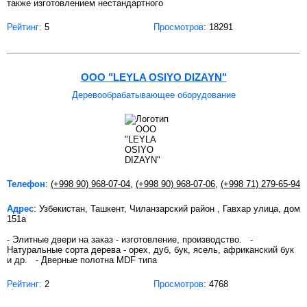
также изготовлением нестандартного
Рейтинг:
5
Просмотров
: 18291
OOO "LEYLA OSIYO DIZAYN"
Деревообрабатывающее оборудование
Телефон
:
(+998 90) 968-07-04
,
(+998 90) 968-07-06
,
(+998 71) 279-65-94
Адрес
: Узбекистан, Ташкент, Чиланзарский район , Гавхар улица, дом
151а
- Элитные двери на заказ - изготовление, производство. -
Натуральные сорта дерева - орех, дуб, бук, ясель, африканский бук
и др. - Дверные полотна MDF типа
Рейтинг:
2
Просмотров
: 4768