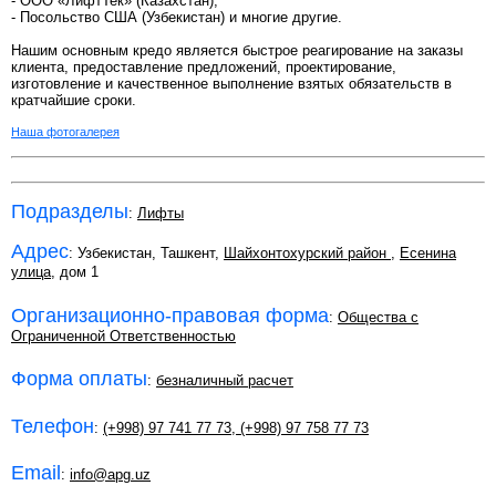
- ООО «ЛифтТек» (Казахстан),
- Посольство США (Узбекистан) и многие другие.
Нашим основным кредо является быстрое реагирование на заказы
клиента, предоставление предложений, проектирование,
изготовление и качественное выполнение взятых обязательств в
кратчайшие сроки.
Наша фотогалерея
Подразделы
:
Лифты
Адрес
: Узбекистан, Ташкент,
Шайхонтохурский район
,
Есенина
улица
, дом 1
Организационно-правовая форма
:
Общества с
Ограниченной Ответственностью
Форма оплаты
:
безналичный расчет
Телефон
:
(+998) 97 741 77 73
,
(+998) 97 758 77 73
Email
:
info@apg.uz