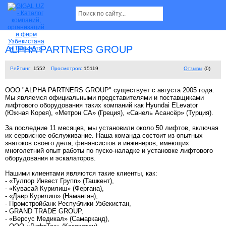
ALPHA PARTNERS GROUP
Рейтинг:
1552
Просмотров:
15119
Отзывы
(0)
ООО "ALPHA PARTNERS GROUP" существует с августа 2005 года.
Мы являемся официальными представителями и поставщиками
лифтового оборудования таких компаний как Hyundai ELevator
(Южная Корея), «Метрон СА» (Греция), «Санель Асансёр» (Турция).
За последние 11 месяцев, мы установили около 50 лифтов, включая
их сервисное обслуживание. Наша команда состоит из опытных
знатоков своего дела, финансистов и инженеров, имеющих
многолетний опыт работы по пуско-наладке и установке лифтового
оборудования и эскалаторов.
Нашими клиентами являются такие клиенты, как:
- «Тулпор Инвест Групп» (Ташкент),
- «Кувасай Курилиш» (Фергана),
- «Давр Курилиш» (Наманган),
- Промстройбанк Республики Узбекистан,
- GRAND TRADE GROUP,
- «Версус Медикал» (Самарканд),